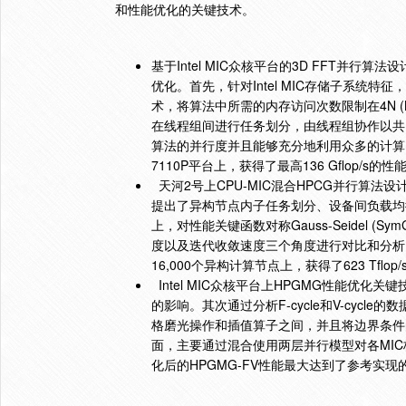
和性能优化的关键技术。
Intel MIC
3D FFT
基于
众核平台的
并行算法设
Intel MIC
优化。
首先，针对
存储子系统特征，
4N 
术，将算法中所需的内存访问次数限制在
在线程组间进行任务划分，由线程组协作以共
算法的并行度并且能够充分地利用众多的计算
7110P
136 Gflop/s
平台上，获得了最高
的性
2
CPU-MIC
HPCG
天河
号上
混合
并行算法设
提出了异构节点内子任务划分、设备间负载均
Gauss-Seidel (Sym
上，对性能关键函数对称
度以及迭代收敛速度三个角度进行对比和分析
16,000
623 Tflop/
个异构计算节点上，获得了
Intel MIC
HPGMG
众核平台上
性能优化关键
F-cycle
V-cycle
的影响。其次通过分析
和
的数
格磨光操作和插值算子之间，并且将边界条件
MIC
面，主要通过混合使用两层并行模型对各
HPGMG-FV
化后的
性能最大达到了参考实现