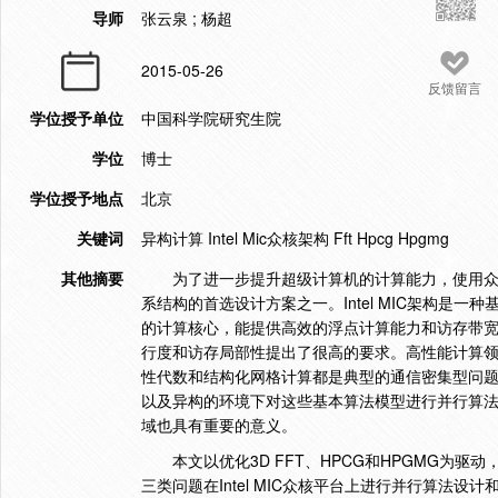
导师
张云泉 ; 杨超
2015-05-26
反馈留言
学位授予单位
中国科学院研究生院
学位
博士
学位授予地点
北京
关键词
异构计算 Intel Mic众核架构 Fft Hpcg Hpgmg
其他摘要
为了进一步提升超级计算机的计算能力，使用
Intel MIC
系结构的首选设计方案之一。
架构是一种
的计算核心，能提供高效的浮点计算能力和访存带
行度和访存局部性提出了很高的要求。高性能计算领
性代数和结构化网格计算都是典型的通信密集型问
以及异构的环境下对这些基本算法模型进行并行算
域也具有重要的意义。
3D FFT
HPCG
HPGMG
本文以优化
、
和
为驱动
Intel MIC
三类问题在
众核平台上进行并行算法设计