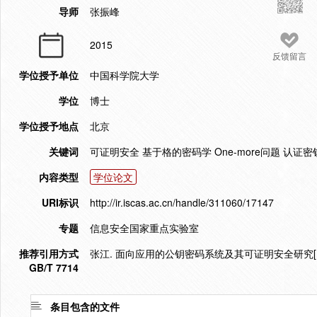
导师
张振峰
2015
反馈留言
学位授予单位
中国科学院大学
学位
博士
学位授予地点
北京
关键词
可证明安全 基于格的密码学 One-more问题 认
内容类型
学位论文
URI标识
http://ir.iscas.ac.cn/handle/311060/17147
专题
信息安全国家重点实验室
推荐引用方式
张江. 面向应用的公钥密码系统及其可证明安全研究[D].
GB/T 7714
条目包含的文件