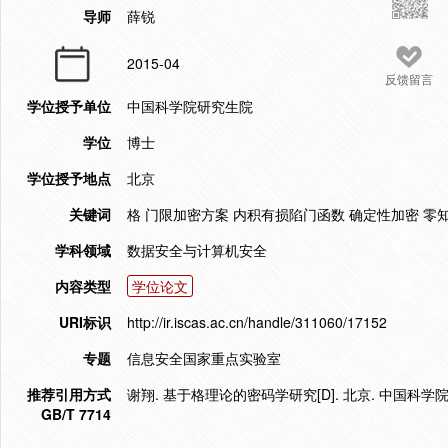
导师
薛锐
2015-04
反馈留言
学位授予单位
中国科学院研究生院
学位
博士
学位授予地点
北京
关键词
格 门限加密方案 内积有损陷门函数 确定性加密 零
学科领域
数据安全与计算机安全
内容类型
学位论文
URI标识
http://ir.iscas.ac.cn/handle/311060/17152
专题
信息安全国家重点实验室
推荐引用方式
谢翔. 基于格理论的密码学研究[D]. 北京. 中国科学院
GB/T 7714