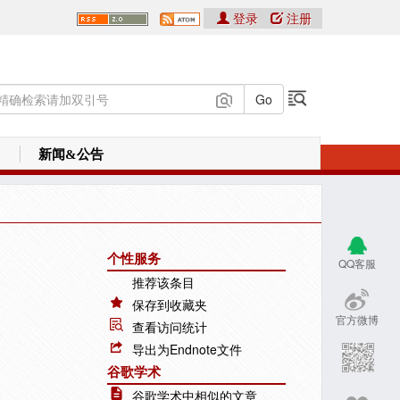
登录
注册
新闻&公告
个性服务
QQ客服
推荐该条目
保存到收藏夹
官方微博
查看访问统计
导出为Endnote文件
谷歌学术
谷歌学术中相似的文章