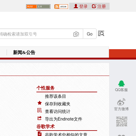
登录
注册
新闻&公告
个性服务
QQ客服
推荐该条目
保存到收藏夹
官方微博
查看访问统计
导出为Endnote文件
谷歌学术
谷歌学术中相似的文章