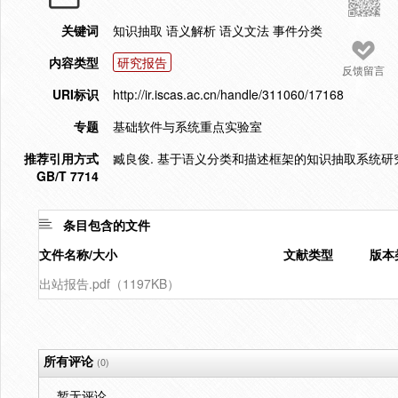
关键词
知识抽取 语义解析 语义文法 事件分类
内容类型
研究报告
反馈留言
URI标识
http://ir.iscas.ac.cn/handle/311060/17168
专题
基础软件与系统重点实验室
推荐引用方式
臧良俊. 基于语义分类和描述框架的知识抽取系统研究. 
GB/T 7714
条目包含的文件
文件名称/大小
文献类型
版本
出站报告.pdf（1197KB）
所有评论
(0)
暂无评论