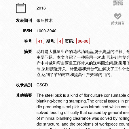
2016
发表期刊
锻压技术
反馈留言
ISSN
1000-3940
卷号
41
期号:
4
页码:
86-88
摘要
花针是大批量生产的花艺消耗品,属于典型的冲裁、
主要问题。本文介绍了一种采用一次成 形花针的复
产中冲裁和弯曲两道工序带来的送料困难问题;采用
制,采用接近开关、计数器和滑台气缸解决了工件计
点,达到了节约材料和提高生产效率的目的。
收录类别
CSCD
其他摘要
The steel pick is a kind of floriculture consumable 
blanking-bending stamping.The critical issues in 
die producing steel pick was introduced,which com
solved feeding difficulty that caused by general m
of minimal blanking clearance was solved by rollin
die structure, and the problems of workpiece count