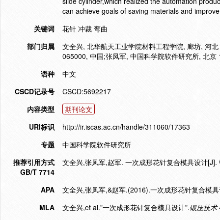
slide cylinder,which realized the automation product
can achieve goals of saving materials and improve 
关键词
花针 冲裁 弯曲
部门归属
文全兴, 北华航天工业学院材料工程学院, 廊坊, 河北 0
065000, 中国;张凤军, 中国科学院软件研究所, 北京 10
语种
中文
CSCD记录号
CSCD:5692217
内容类型
期刊论文
URI标识
http://ir.iscas.ac.cn/handle/311060/17363
专题
中国科学院软件研究所
推荐引用方式
文全兴,张凤军,赵军. 一次成形花针复合模具设计[J]. 锻压技术
GB/T 7714
APA
文全兴,张凤军,&赵军.(2016).一次成形花针复合模具
MLA
文全兴,et al."一次成形花针复合模具设计".
锻压技术