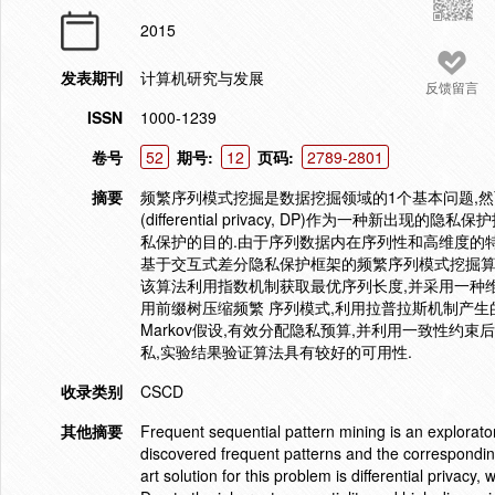
2015
发表期刊
计算机研究与发展
反馈留言
ISSN
1000-1239
卷号
52
期号:
12
页码:
2789-2801
摘要
频繁序列模式挖掘是数据挖掘领域的1个基本问题,
(differential privacy, DP)作为一种
私保护的目的.由于序列数据内在序列性和高维度的特
基于交互式差分隐私保护框架的频繁序列模式挖掘算法Diff-FSPM(diffe
该算法利用指数机制获取最优序列长度,并采用一种
用前缀树压缩频繁 序列模式,利用拉普拉斯机制产
Markov假设,有效分配隐私预算,并利用一致性约束后
私,实验结果验证算法具有较好的可用性.
收录类别
CSCD
其他摘要
Frequent sequential pattern mining is an explorator
discovered frequent patterns and the corresponding
art solution for this problem is differential privacy