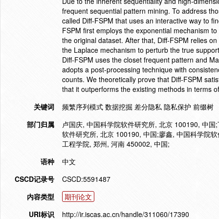
Due to the inherent sequentiality and high-dimension
frequent sequential pattern mining. To address tho
called Diff-FSPM that uses an interactive way to fin
FSPM first employs the exponential mechanism to o
the original dataset. After that, Diff-FSPM relies on
the Laplace mechanism to perturb the true support o
Diff-FSPM uses the closet frequent pattern and Ma
adopts a post-processing technique with consistenc
counts. We theoretically prove that Diff-FSPM satisf
that it outperforms the existing methods in terms of u
关键词
频繁序列模式 数据挖掘 差分隐私 隐私保护 前缀树
部门归属
卢国庆, 中国科学院软件研究所, 北京 100190, 中国
软件研究所, 北京 100190, 中国;廖鑫, 中国科学院
工程学院, 郑州, 河南 450002, 中国;
语种
中文
CSCD记录号
CSCD:5591487
内容类型
期刊论文
URI标识
http://ir.iscas.ac.cn/handle/311060/17390