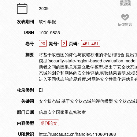
2009
发表期刊
软件学报
反馈留言
ISSN
1000-9825
卷号
20
期号:
2
页码:
451-461
摘要
将基于攻击图的评估与依赖标准的评估相结合,提出了一种基于安
模型(security-state-region-based eval
两者之间的因果关系建立数学模型,提出了安全状态域趋
态域的划分和网络的安全性评估.实验结果表明,依据
进入不同状态的难易程度,对网络安全性量化评估具有
收录类别
EI
关键词
安全状态域 基于安全状态域的评估模型 安全状态域
部门归属
信息安全国家重点实验室
内容类型
期刊论文
URI标识
http://ir.iscas.ac.cn/handle/311060/1868