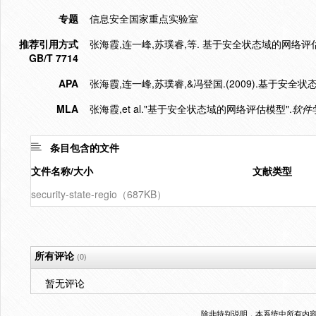
专题
信息安全国家重点实验室
推荐引用方式
张海霞,连一峰,苏璞睿,等. 基于安全状态域的网络评估模型[J]
GB/T 7714
APA
张海霞,连一峰,苏璞睿,&冯登国.(2009).基于安全
MLA
张海霞,et al."基于安全状态域的网络评估模型".
软件
条目包含的文件
文件名称/大小
文献类型
security-state-regio（687KB）
所有评论
(0)
暂无评论
除非特别说明，本系统中所有内