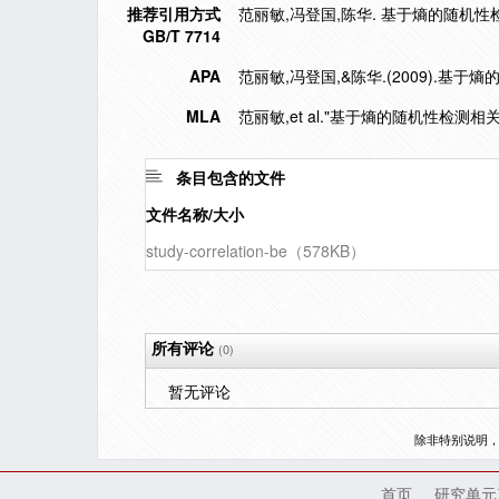
推荐引用方式
范丽敏,冯登国,陈华. 基于熵的随机性检测相关性
GB/T 7714
APA
范丽敏,冯登国,&陈华.(2009).基
MLA
范丽敏,et al."基于熵的随机性检测相关
条目包含的文件
文件名称/大小
study-correlation-be（578KB）
所有评论
(0)
暂无评论
除非特别说明
首页
研究单元