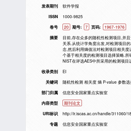
发表期刊
软件学报
ISSN
1000-9825
卷号
20
期号:
7
页码:
1967-1976
摘要
目前,存在众多的随机性检测项目,并
关系.从统计学角度出发,对检测项目
念,然后利用熵值法对检测项目相关度
个基于相关度的检测项目选择策略.所
NIST在评选AES中所采用的检测项
收录类别
EI
关键词
随机性检测 相关度 熵 P-value 参数选择 Rando
部门归属
信息安全国家重点实验室
内容类型
期刊论文
URI标识
http://ir.iscas.ac.cn/handle/311060/1
专题
信息安全国家重点实验室