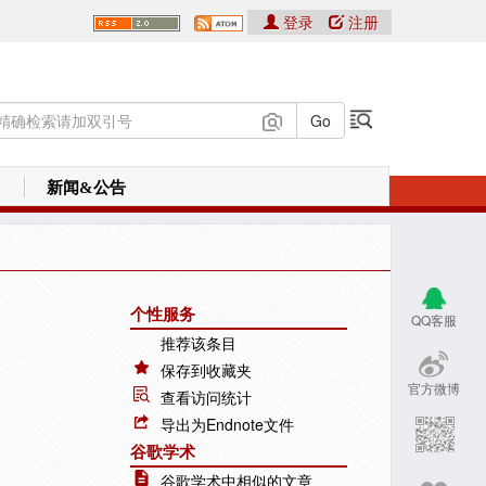
登录
注册
新闻&公告
个性服务
QQ客服
推荐该条目
保存到收藏夹
官方微博
查看访问统计
导出为Endnote文件
谷歌学术
谷歌学术中相似的文章