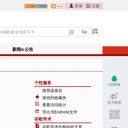
登录
注册
新闻&公告
个性服务
QQ客服
推荐该条目
保存到收藏夹
官方微博
查看访问统计
导出为Endnote文件
谷歌学术
谷歌学术中相似的文章