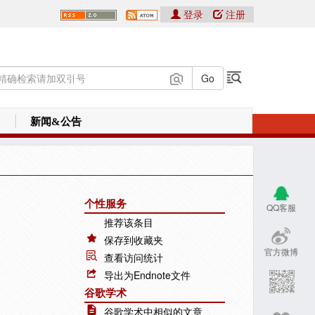
登录
注册
新闻&公告
个性服务
QQ客服
推荐该条目
保存到收藏夹
官方微博
查看访问统计
导出为Endnote文件
谷歌学术
谷歌学术中相似的文章