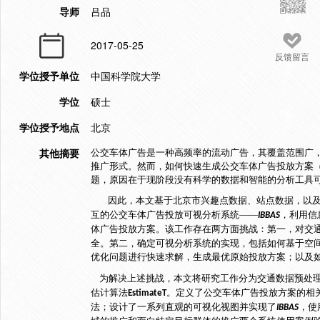
导师
吕品
2017-05-25
反馈留言
学位授予单位
中国科学院大学
学位
硕士
学位授予地点
北京
其他摘要
公交车体广告是一种高频率的流动广告，其覆盖范围广
推广形式。然而，如何快速生成公交车体广告投放方案
题，原因在于现阶段没有科学的数据和智能的分析工具
因此，本文基于北京市兴趣点数据、站点数据，以
互的公交车体广告投放可视分析系统——
，利用信
IBBAS
体广告投放方案。该工作存在两方面挑战：第一，对交
全。第二，确定可视分析系统的实现，包括如何基于空
优化问题进行快速求解，生成最优原始投放方案；以及
为解决上述挑战，本文将研究工作分为交通数据预处理
估计算法
。定义了公交车体广告投放方案的相
EstimateT
法；设计了一系列直观的可视化视图并实现了
，使
IBBAS