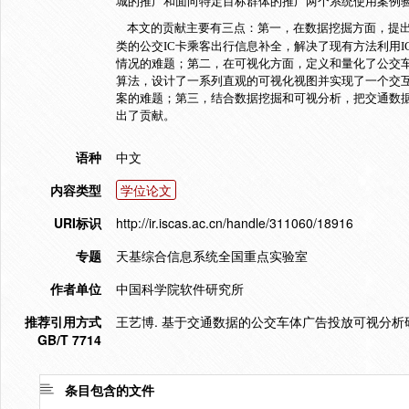
城的推广和面向特定目标群体的推广两个系统使用案例
本文的贡献主要有三点：第一，在数据挖掘方面，提出
类的公交IC卡乘客出行信息补全，解决了现有方法利用
情况的难题；第二，在可视化方面，定义和量化了公交
算法，设计了一系列直观的可视化视图并实现了一个交
案的难题；第三，结合数据挖掘和可视分析，把交通数
出了贡献。
语种
中文
内容类型
学位论文
URI标识
http://ir.iscas.ac.cn/handle/311060/18916
专题
天基综合信息系统全国重点实验室
作者单位
中国科学院软件研究所
推荐引用方式
王艺博. 基于交通数据的公交车体广告投放可视分析研究[D
GB/T 7714
条目包含的文件