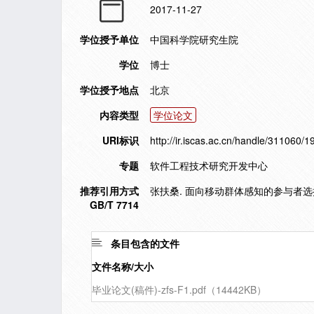
2017-11-27
学位授予单位
中国科学院研究生院
学位
博士
学位授予地点
北京
内容类型
学位论文
URI标识
http://ir.iscas.ac.cn/handle/311060/
专题
软件工程技术研究开发中心
推荐引用方式
张扶桑. 面向移动群体感知的参与者选择与
GB/T 7714
条目包含的文件
文件名称/大小
毕业论文(稿件)-zfs-F1.pdf（14442KB）