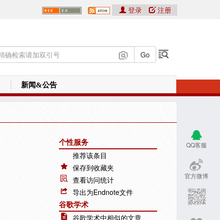
登录
注册
新闻&公告
个性服务
QQ客服
推荐该条目
保存到收藏夹
官方微博
查看访问统计
导出为Endnote文件
谷歌学术
谷歌学术中相似的文章