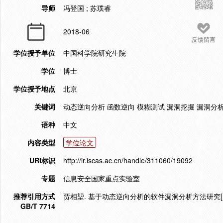
导师
冯登国 ; 苏璞睿
2018-06
反馈留言
学位授予单位
中国科学院研究生院
学位
博士
学位授予地点
北京
关键词
动态逆向分析 函数逆向 模糊测试 漏洞挖掘 漏洞分
语种
中文
内容类型
学位论文
URI标识
http://ir.iscas.ac.cn/handle/311060/19092
专题
信息安全国家重点实验室
推荐引用方式
贾相堃. 基于动态逆向分析的软件漏洞分析方法研究[D].
GB/T 7714