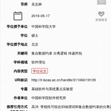
导师
吴志林
2019-05-17
反馈留言
学位授予单位
中国科学院大学
学位
硕士
学位授予地点
北京
关键词
集合数据约束 分离逻辑 传递闭包
学科领域
软件理论
内容类型
学位论文
URI标识
http://ir.iscas.ac.cn/handle/311060/19135
专题
基础软件与系统重点实验室
作者单位
中国科学院软件研究所
推荐引用方式
高冲. 带线性可组合归纳谓词和集合数据约束的分离逻辑公