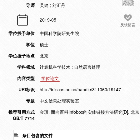
导师
吴健 ; 刘汇丹
2019-05
反馈留言
学位授予单位
中国科学院研究生院
学位
硕士
学位授予地点
北京
学科领域
计算机科学技术 ; 自然语言处理
内容类型
学位论文
URI标识
http://ir.iscas.ac.cn/handle/311060/19147
专题
中文信息处理实验室
推荐引用方式
金琪. 面向百科Infobox的实体链接方法研究[D]. 北京
GB/T 7714
条目包含的文件