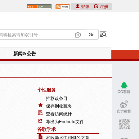
登录
注册
新闻&公告
个性服务
QQ客服
推荐该条目
保存到收藏夹
官方微博
查看访问统计
导出为Endnote文件
谷歌学术
谷歌学术中相似的文章