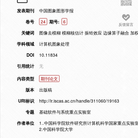
发表期刊
中国图象图形学报
卷号
24
期号:
6
反馈留言
关键词
图像去模糊 模糊核估计 振铃效应 边缘算子融合 加
学科领域
计算机图象处理
DOI
10.11834
引用统计
无
内容类型
期刊论文
版本
出版稿
URI标识
http://ir.iscas.ac.cn/handle/311060/19163
专题
基础软件与系统重点实验室
作者单位
1..中国科学院软件研究所计算机科学国家重点实验
2.中国科学院大学