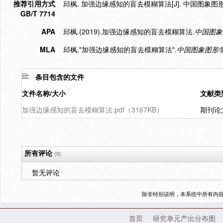
推荐引用方式
邱枫. 加强边缘感知的盲去模糊算法[J]. 中国图象图形学报,
GB/T 7714
APA
邱枫.(2019).加强边缘感知的盲去模糊算法.
中国图象
MLA
邱枫."加强边缘感知的盲去模糊算法".
中国图象图形
条目包含的文件
文件名称/大小
文献类
加强边缘感知的盲去模糊算法.pdf（3167KB）
期刊论
所有评论
(0)
暂无评论
除非特别说明，本系统中所有内
首页
研究单元产出分布图