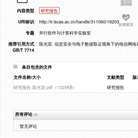
内容类型
研究报告
URI标识
http://ir.iscas.ac.cn/handle/311060/19203
反馈留言
专题
并行软件与计算科学实验室
推荐引用方式
陈光宣. 信息安全与电子数据取证视角下的电信网络诈骗研
GB/T 7714
条目包含的文件
文件名称/大小
文献类型
版
研究报告-陈光宣.pdf（1325KB）
研究报告
所有评论
(0)
暂无评论