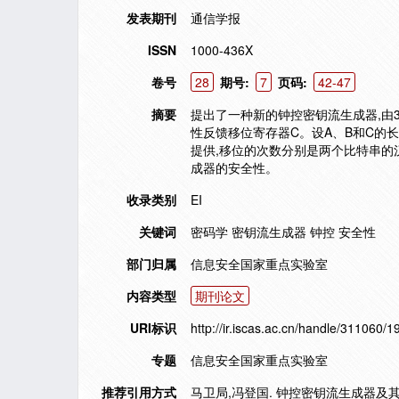
发表期刊
通信学报
ISSN
1000-436X
卷号
28
期号:
7
页码:
42-47
摘要
提出了一种新的钟控密钥流生成器,由
性反馈移位寄存器C。设A、B和C的长
提供,移位的次数分别是两个比特串的
成器的安全性。
收录类别
EI
关键词
密码学 密钥流生成器 钟控 安全性
部门归属
信息安全国家重点实验室
内容类型
期刊论文
URI标识
http://ir.iscas.ac.cn/handle/311060/1
专题
信息安全国家重点实验室
推荐引用方式
马卫局,冯登国. 钟控密钥流生成器及其密码性能