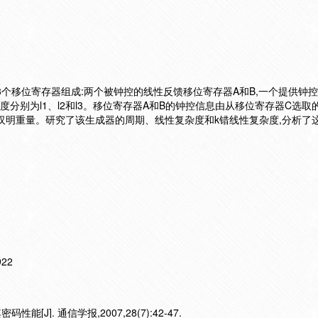
3个移位寄存器组成:两个被钟控的线性反馈移位寄存器A和B,一个提供钟
度分别为l1、l2和l3。移位寄存器A和B的钟控信息由从移位寄存器C选取
汉明重量。研究了该生成器的周期、线性复杂度和k错线性复杂度,分析了
922
[J]. 通信学报,2007,28(7):42-47.