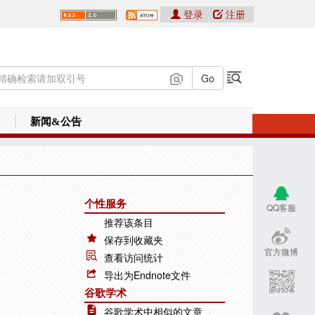
登录
注册
新闻&公告
个性服务
QQ客服
推荐该条目
保存到收藏夹
官方微博
查看访问统计
导出为Endnote文件
谷歌学术
谷歌学术中相似的文章