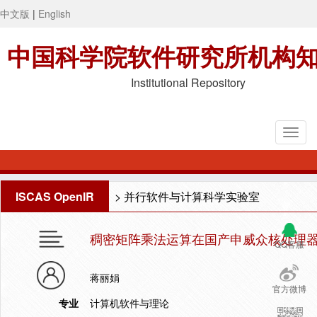
中文版
|
English
中国科学院软件研究所机构
Institutional Repository
ISCAS OpenIR
>
并行软件与计算科学实验室
稠密矩阵乘法运算在国产申威众核处理器S
QQ客服
蒋丽娟
官方微博
专业
计算机软件与理论