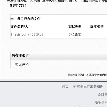
推荐引用方式
占浩澜. 基于AADL和Simulink/Stateflow的混
GB/T 7714
条目包含的文件
文件名称/大小
文献类型
版本类型
Thesis.pdf（4535KB）
学位论文
所有评论
(0)
暂无评论
除非特别说明，本系统中所有内
首页
研究单元产出分布图
条目
版权所有