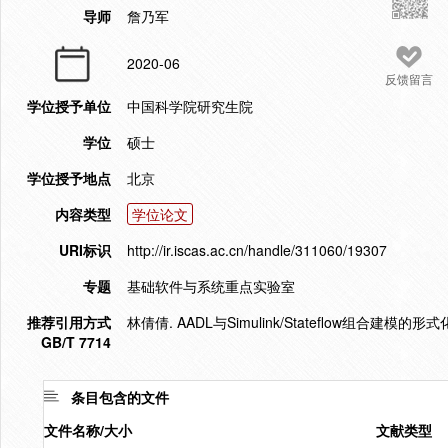
导师
詹乃军
2020-06
反馈留言
学位授予单位
中国科学院研究生院
学位
硕士
学位授予地点
北京
内容类型
学位论文
URI标识
http://ir.iscas.ac.cn/handle/311060/19307
专题
基础软件与系统重点实验室
推荐引用方式
林倩倩. AADL与Simulink/Stateflow组合建模的
GB/T 7714
条目包含的文件
文件名称/大小
文献类型