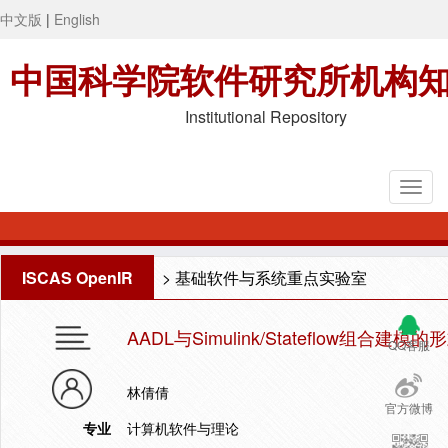
中文版
|
English
中国科学院软件研究所机构
Institutional Repository
ISCAS OpenIR
>
基础软件与系统重点实验室
AADL与Simulink/Stateflow组合
QQ客服
林倩倩
官方微博
专业
计算机软件与理论