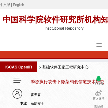
中文版
|
English
中国科学院软件研究所机构
Institutional Repository
ISCAS OpenIR
>
基础软件国家工程研究中心
瞬态执行攻击下微架构侧信道技术研究
QQ客服
霍天霖
官方微博
专业
系统安全