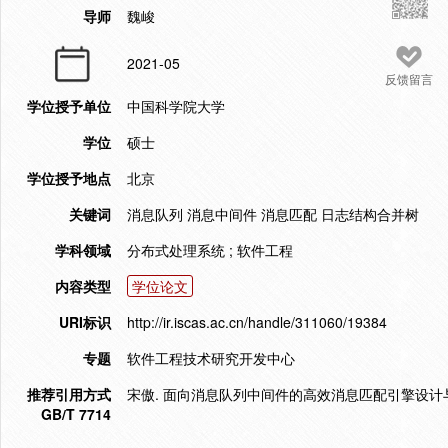
导师
魏峻
2021-05
反馈留言
学位授予单位
中国科学院大学
学位
硕士
学位授予地点
北京
关键词
消息队列 消息中间件 消息匹配 日志结构合并树
学科领域
分布式处理系统 ; 软件工程
内容类型
学位论文
URI标识
http://ir.iscas.ac.cn/handle/311060/19384
专题
软件工程技术研究开发中心
推荐引用方式
宋傲. 面向消息队列中间件的高效消息匹配引擎设计与实现[
GB/T 7714