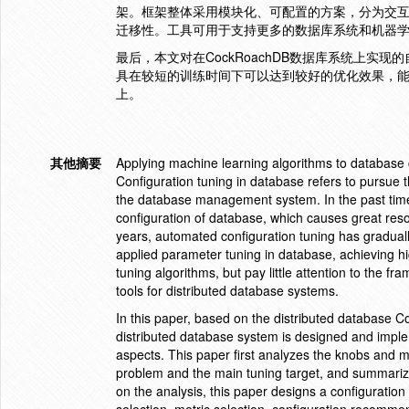
架。框架整体采用模块化、可配置的方案，分为交
迁移性。工具可用于支持更多的数据库系统和机器
最后，本文对在CockRoachDB数据库系统上
具在较短的训练时间下可以达到较好的优化效果，能
上。
其他摘要
Applying machine learning algorithms to database c
Configuration tuning in database refers to pursue 
the database management system. In the past time, 
configuration of database, which causes great reso
years, automated configuration tuning has gradua
applied parameter tuning in database, achieving h
tuning algorithms, but pay little attention to the 
tools for distributed database systems.
In this paper, based on the distributed database 
distributed database system is designed and imple
aspects. This paper first analyzes the knobs and m
problem and the main tuning target, and summari
on the analysis, this paper designs a configuratio