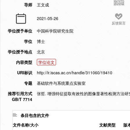
导师
王文成
2021-05-26
反馈留言
学位授予单位
中国科学院研究生院
学位
博士
学位授予地点
北京
内容类型
学位论文
URI标识
http://ir.iscas.ac.cn/handle/311060/19410
专题
基础软件与系统重点实验室
推荐引用方式
张哲. 增强特征提取有效性的图像显著性检测方法研究[D]
GB/T 7714
条目包含的文件
文件名称/大小
文献类型
版