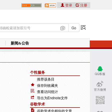
登录
注册
新闻&公告
个性服务
QQ客服
推荐该条目
保存到收藏夹
官方微博
查看访问统计
导出为Endnote文件
谷歌学术
谷歌学术中相似的文章