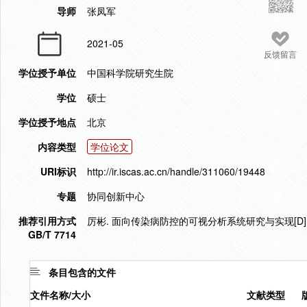
导师
张凤军
2021-05
反馈留言
学位授予单位
中国科学院研究生院
学位
硕士
学位授予地点
北京
内容类型
学位论文
URI标识
http://ir.iscas.ac.cn/handle/311060/19448
专题
协同创新中心
推荐引用方式
厉彬. 面向传染病防控的可视分析系统研究与实现[D]. 
GB/T 7714
条目包含的文件
文件名称/大小
文献类型