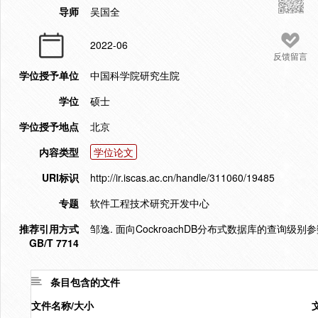
导师
吴国全
2022-06
反馈留言
学位授予单位
中国科学院研究生院
学位
硕士
学位授予地点
北京
内容类型
学位论文
URI标识
http://ir.iscas.ac.cn/handle/311060/19485
专题
软件工程技术研究开发中心
推荐引用方式
邹逸. 面向CockroachDB分布式数据库的查询级别参
GB/T 7714
条目包含的文件
文件名称/大小