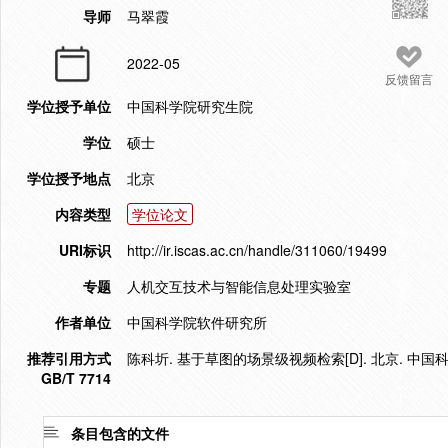
导师
马翠霞
2022-05
反馈留言
学位授予单位
中国科学院研究生院
学位
硕士
学位授予地点
北京
内容类型
学位论文
URI标识
http://ir.iscas.ac.cn/handle/311060/19499
专题
人机交互技术与智能信息处理实验室
作者单位
中国科学院软件研究所
推荐引用方式
陈科圻. 基于草图的场景级视频检索[D]. 北京. 中国科
GB/T 7714
条目包含的文件