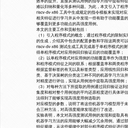
效率的提升。直接从测试用例的指令片段中提取特
难以归纳和量化等多种问题。为此，本文引入了程
riscv-dv-x86 工具中生成规定的指令模板来实
相关特征进行学习并从中发现一些有助于功能覆盖
够覆盖到更多功能点的高强度用例。
本文的主要工作和贡献包括：
（1）引入程序模式的概念，通过程序模式的限制实
的生成，介绍其中包含的配置参数和字段这两类可
riscv-dv-x86 测试生成工具完成基于单程序模
得单程序模式对应用例回归验证后的功能覆盖率；
（2）以单程序模式对应用例的功能覆盖率作为强度
和程序模式特征之间的联系；根据覆盖率和两类程
根据监督标签的有无以及标签类型，应用线性回归和 
类、基于决策树的分类这三种不同的机器学习方法
对精度进行评估，实现从用例池中提取高强度用例
（3）对每种方法下所提取的用例通过回归验证达到
集度和相对整个用例池的平均还原程度进行具体评
法得到了能够实现高强度用例选取的
对应模型的参数，说明了将这些机器学习模型用于
合三种方法，对高强度规律发现进行了改进。
实验表明，本文对高强度测试用例的发现和提取具
机器学习方法的应用能够大幅减少冗余用例。通过
特征规律，从这些规律中对部分程序模式特征进行