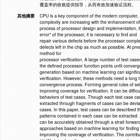
覆盖率的收敛提供指导，从而有效加速验证流程。
其他摘要
CPU is a key component of the modern computer, a
complexity are increasing with the enhancement of 
process of processor design and implementation, it i
error" of the processor, it is necessary to find and
repair various defects before the processor comple
defects left in the chip as much as possible. At p
method for
processor verification. A large number of test case
the defined processor function points until conver
generation based on machine learning can significa
verification. However, these methods need a long 
convergence process. Forming general rules of sel
improving coverage for verification. It can be diffic
behaviors of test cases. Though each test case can
extracted through fragments of cases can be deviate
cases. In this paper, test cases can be described 
patterns contained in each case can be extracted. A
can be accurately obtained through a strait forwar
approaches based on machine learning for finding t
improving the coverage of verification. The contribu