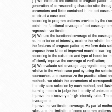
(1) We introduce the concept of program pattern, a
generation of corresponding characteristics through
parameters and fields contained in the test cases,
construct a case pool
according to program patterns provided by the risc
obtain the functional coverage of test cases gener
regression verification;
(2) We use the functional coverage of the cases 
as the criterion of intensity, explore the relation 
the features of program patterns; we form data se
propose three kinds of improved machine learnin
according to the existence and type of labels for th
efficiently improve the coverage of verification;
(3) We evaluate set coverage, aggregation degre
relative to the whole case pool by using the select
approaches, and summarize the practical effect and 
methods; we obtain the parameters of correspondi
intensity case selection by each method, and illus
learning models to judge the intensity of unteste
improve the discovery of high-intensity rules. The 
leveraged to
improve the verification coverage. By partial metho
rules, and the limitation of some program patterns