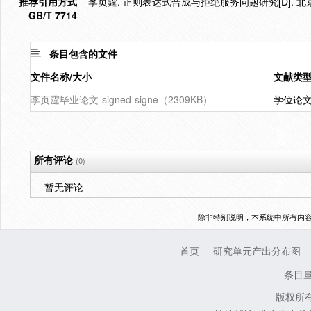
推荐引用方式
李页霆. 正则表达式合成与拒绝服务问题研究[D]. 北京
GB/T 7714
条目包含的文件
文件名称/大小
文献类
李页霆毕业论文-signed-signe（2309KB）
学位论
所有评论
(0)
暂无评论
除非特别说明，本系统中所有内
首页
研究单元产出分布图
条目
版权所有