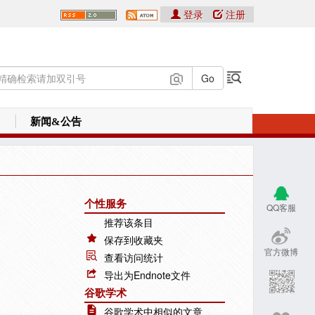
登录
注册
新闻&公告
个性服务
QQ客服
推荐该条目
保存到收藏夹
官方微博
查看访问统计
导出为Endnote文件
谷歌学术
谷歌学术中相似的文章