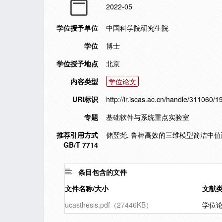
2022-05
学位授予单位
中国科学院研究生院
学位
博士
学位授予地点
北京
内容类型
学位论文
URI标识
http://ir.iscas.ac.cn/handle/311060/
专题
基础软件与系统重点实验室
推荐引用方式
储翌尧. 鲁棒高效的三维模型简洁中值面和
GB/T 7714
条目包含的文件
文件名称/大小
文献
ucasthesis.pdf（27446KB）
学位