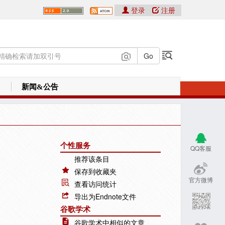
登录
注册
新闻&公告
个性服务
QQ客服
推荐该条目
保存到收藏夹
官方微博
查看访问统计
导出为Endnote文件
谷歌学术
谷歌学术中相似的文章