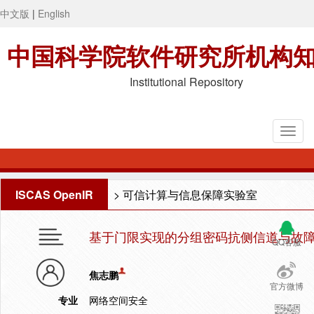
中文版
|
English
中国科学院软件研究所机构
Institutional Repository
ISCAS OpenIR
>
可信计算与信息保障实验室
基于门限实现的分组密码抗侧信道与故
QQ客服
焦志鹏
官方微博
专业
网络空间安全