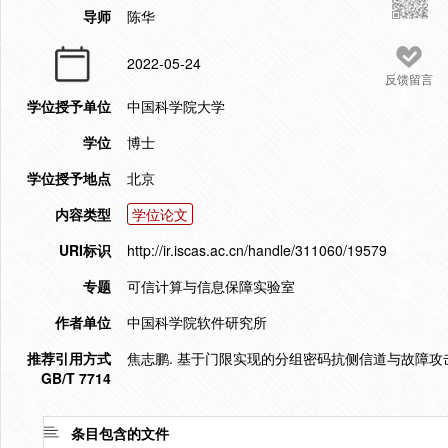
导师
陈华
2022-05-24
反馈留言
学位授予单位
中国科学院大学
学位
博士
学位授予地点
北京
内容类型
学位论文
URI标识
http://ir.iscas.ac.cn/handle/311060/19579
专题
可信计算与信息保障实验室
作者单位
中国科学院软件研究所
推荐引用方式
焦志鹏. 基于门限实现的分组密码抗侧信道与故障攻击防护
GB/T 7714
条目包含的文件