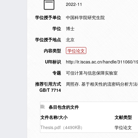
2022-11
学位授予单位
中国科学院研究生院
学位
博士
学位授予地点
北京
内容类型
学位论文
URI标识
http://ir.iscas.ac.cn/handle/311060/
专题
可信计算与信息保障实验室
推荐引用方式
周照存. 基于相关性的流密码分析方法研究[
GB/T 7714
条目包含的文件
文件名称/大小
文献类型
Thesis.pdf（4490KB）
学位论文