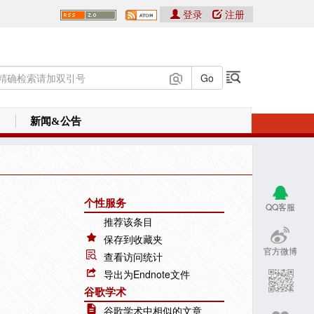
登录
注册
新闻&公告
个性服务
QQ客服
推荐该条目
保存到收藏夹
官方微博
查看访问统计
导出为Endnote文件
谷歌学术
谷歌学术中相似的文章