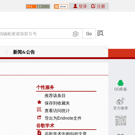
登录
注册
新闻&公告
个性服务
QQ客服
推荐该条目
保存到收藏夹
官方微博
查看访问统计
导出为Endnote文件
谷歌学术
谷歌学术中相似的文章