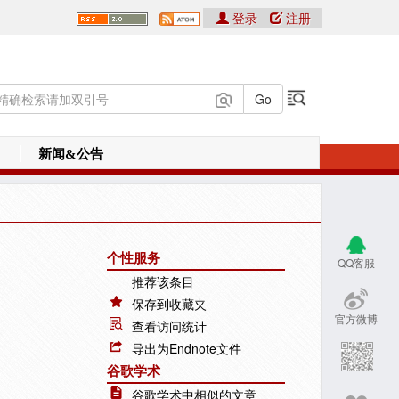
登录
注册
新闻&公告
个性服务
QQ客服
推荐该条目
保存到收藏夹
官方微博
查看访问统计
导出为Endnote文件
谷歌学术
谷歌学术中相似的文章