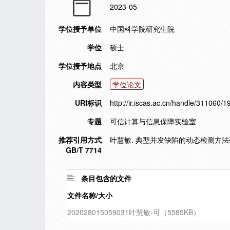
2023-05
学位授予单位
中国科学院研究生院
学位
硕士
学位授予地点
北京
内容类型
学位论文
URI标识
http://ir.iscas.ac.cn/handle/311060/
专题
可信计算与信息保障实验室
推荐引用方式
叶慧敏. 典型并发缺陷的动态检测方法研究[
GB/T 7714
条目包含的文件
文件名称/大小
202028015059031叶慧敏-可（5585KB）