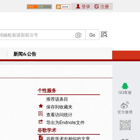
登录
注册
新闻&公告
个性服务
QQ客服
推荐该条目
保存到收藏夹
官方微博
查看访问统计
导出为Endnote文件
谷歌学术
谷歌学术中相似的文章