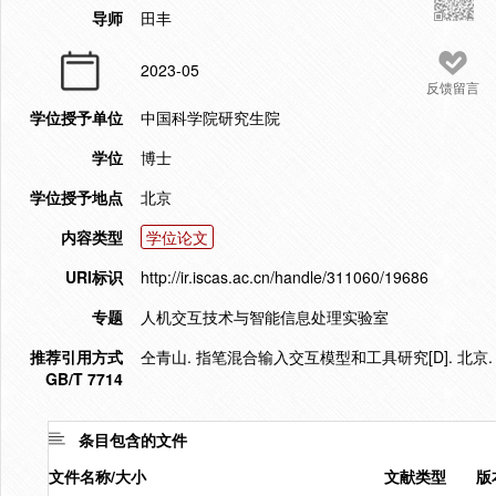
导师
田丰
2023-05
反馈留言
学位授予单位
中国科学院研究生院
学位
博士
学位授予地点
北京
内容类型
学位论文
URI标识
http://ir.iscas.ac.cn/handle/311060/19686
专题
人机交互技术与智能信息处理实验室
推荐引用方式
仝青山. 指笔混合输入交互模型和工具研究[D]. 北京.
GB/T 7714
条目包含的文件
文件名称/大小
文献类型
版