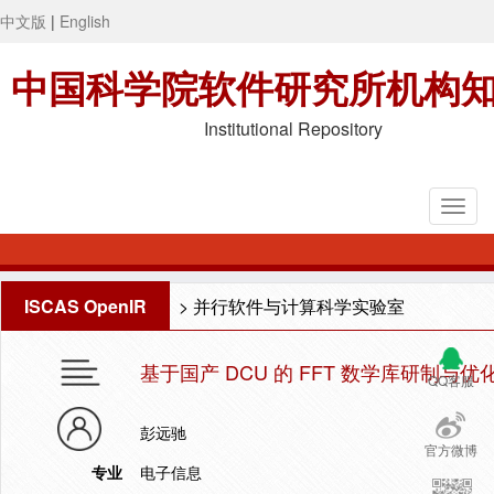
中文版
|
English
中国科学院软件研究所机构
Institutional Repository
ISCAS OpenIR
>
并行软件与计算科学实验室
基于国产 DCU 的 FFT 数学库研制与优
QQ客服
彭远驰
官方微博
专业
电子信息