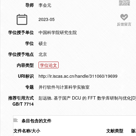
导师
李会元
2023-05
反馈留言
学位授予单位
中国科学院研究生院
学位
硕士
学位授予地点
北京
内容类型
学位论文
URI标识
http://ir.iscas.ac.cn/handle/311060/19699
专题
并行软件与计算科学实验室
推荐引用方式
彭远驰. 基于国产 DCU 的 FFT 数学库研制与优化[D]
GB/T 7714
条目包含的文件
文件名称/大小
文献类型
版