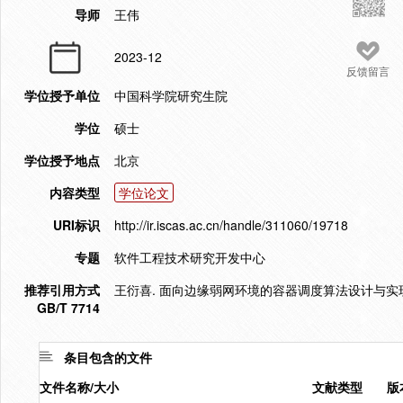
导师
王伟
2023-12
反馈留言
学位授予单位
中国科学院研究生院
学位
硕士
学位授予地点
北京
内容类型
学位论文
URI标识
http://ir.iscas.ac.cn/handle/311060/19718
专题
软件工程技术研究开发中心
推荐引用方式
王衍喜. 面向边缘弱网环境的容器调度算法设计与实现[D]
GB/T 7714
条目包含的文件
文件名称/大小
文献类型
版