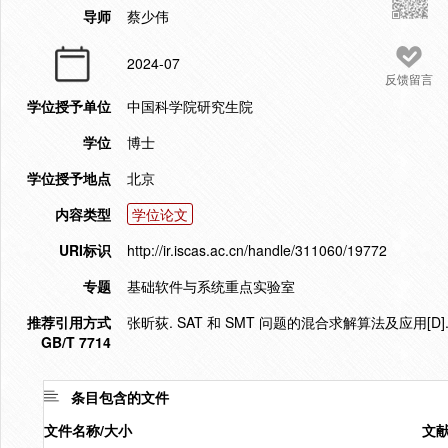
导师
蔡少伟
2024-07
反馈留言
学位授予单位
中国科学院研究生院
学位
博士
学位授予地点
北京
内容类型
学位论文
URI标识
http://ir.iscas.ac.cn/handle/311060/19772
专题
基础软件与系统重点实验室
推荐引用方式
张昕荻. SAT 和 SMT 问题的混合求解算法及应用[D].
GB/T 7714
条目包含的文件
文件名称/大小
文