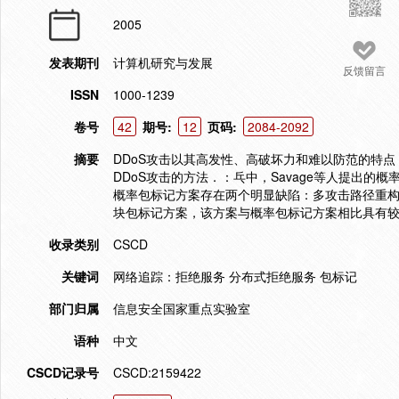
2005
发表期刊
计算机研究与发展
反馈留言
ISSN
1000-1239
卷号
42
期号:
12
页码:
2084-2092
摘要
DDoS攻击以其高发性、高破坏力和难以防范的特
DDoS攻击的方法．：乓中，Savage等人提出
概率包标记方案存在两个明显缺陷：多攻击路径重
块包标记方案，该方案与概率包标记方案相比具有
收录类别
CSCD
关键词
网络追踪：拒绝服务 分布式拒绝服务 包标记
部门归属
信息安全国家重点实验室
语种
中文
CSCD记录号
CSCD:2159422