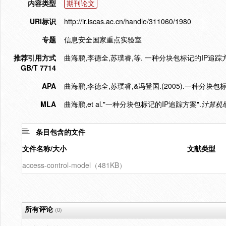
内容类型
期刊论文
URI标识
http://ir.iscas.ac.cn/handle/311060/1980
专题
信息安全国家重点实验室
推荐引用方式
曲海鹏,李德全,苏璞睿,等. 一种分块包标记的IP追踪方案[J]
GB/T 7714
APA
曲海鹏,李德全,苏璞睿,&冯登国.(2005).一种分块包
MLA
曲海鹏,et al."一种分块包标记的IP追踪方案".
计算机
条目包含的文件
文件名称/大小
文献类型
access-control-model（481KB）
所有评论
(0)