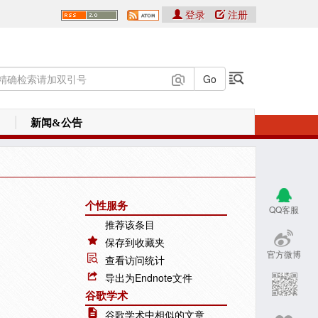
登录
注册
新闻&公告
个性服务
QQ客服
推荐该条目
保存到收藏夹
官方微博
查看访问统计
导出为Endnote文件
谷歌学术
谷歌学术中相似的文章