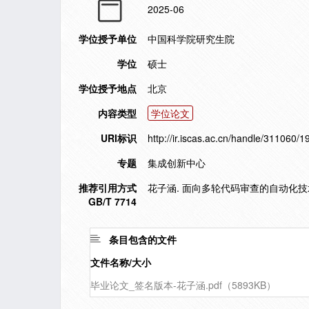
2025-06
学位授予单位
中国科学院研究生院
学位
硕士
学位授予地点
北京
内容类型
学位论文
URI标识
http://ir.iscas.ac.cn/handle/311060/
专题
集成创新中心
推荐引用方式
花子涵. 面向多轮代码审查的自动化技术研
GB/T 7714
条目包含的文件
文件名称/大小
毕业论文_签名版本-花子涵.pdf（5893KB）