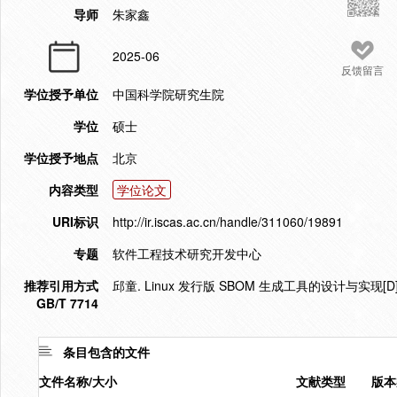
导师
朱家鑫
2025-06
反馈留言
学位授予单位
中国科学院研究生院
学位
硕士
学位授予地点
北京
内容类型
学位论文
URI标识
http://ir.iscas.ac.cn/handle/311060/19891
专题
软件工程技术研究开发中心
推荐引用方式
邱童. Linux 发行版 SBOM 生成工具的设计与实现[D
GB/T 7714
条目包含的文件
文件名称/大小
文献类型
版本