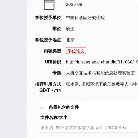
2025-06
学位授予单位
中国科学院研究生院
学位
硕士
学位授予地点
北京
内容类型
学位论文
URI标识
http://ir.iscas.ac.cn/handle/311060/
专题
人机交互技术与智能信息处理实验室
推荐引用方式
张永浩. 虚拟环境下的三维数字人与物体交
GB/T 7714
条目包含的文件
文件名称/大小
张永浩_毕业论文终版签字版.pdf（26402KB）