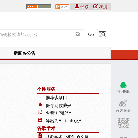
登录
注册
新闻&公告
个性服务
QQ客服
推荐该条目
保存到收藏夹
官方微博
查看访问统计
导出为Endnote文件
谷歌学术
谷歌学术中相似的文章