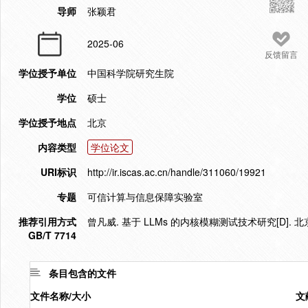
导师
张颖君
2025-06
反馈留言
学位授予单位
中国科学院研究生院
学位
硕士
学位授予地点
北京
内容类型
学位论文
URI标识
http://ir.iscas.ac.cn/handle/311060/19921
专题
可信计算与信息保障实验室
推荐引用方式
曾凡威. 基于 LLMs 的内核模糊测试技术研究[D]. 北
GB/T 7714
条目包含的文件
文件名称/大小
文